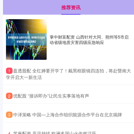
推荐资讯
掌中财富配资 山西针对大同、朔州等5市启
动省级地质灾害四级应急响应
​盈透股配 全红婵要开学了！戴黑框眼镜四连拍，将赴暨南大
1
学开启大一新生活
​优配股 “接诉即办”让民生实事落地有声
2
​中泽策略 中国—上海合作组织能源合作平台在北京揭牌
3
​芝麻配资 高温持续 欧洲多国山火依然活跃
4