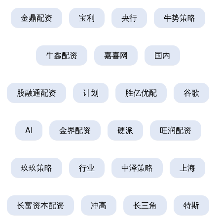
金鼎配资
宝利
央行
牛势策略
牛鑫配资
嘉喜网
国内
股融通配资
计划
胜亿优配
谷歌
AI
金界配资
硬派
旺润配资
玖玖策略
行业
中泽策略
上海
长富资本配资
冲高
长三角
特斯