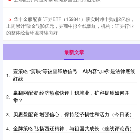
​华丰金服配资 证券ETF（159841）获实时净申购超2亿份，
5
上周累计“吸金”超8亿元，券商中报全线飘红，机构：证券行业
的整体经营环境持续向好
最新文章
壹策略 “剪映”等被查释放信号：AI内容“加标”是法律底线
1、
红线
赢翻网配资 经济热点快评丨稳就业，扩容提质如何并
2、
举？
贝思盈配资 增强信心，保持经济韧性和活力（今日谈）
3、
金牌策略 弘扬西迁精神，与祖国共成长（连线评论员）
4、