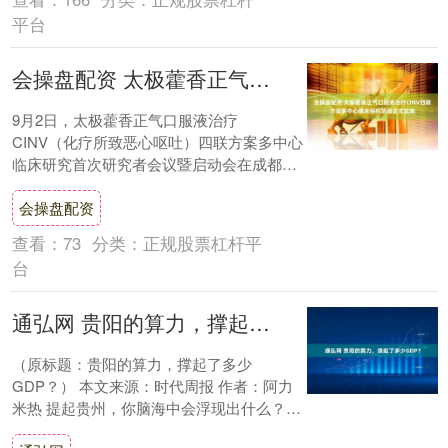
平台
会操盘配资 太极藿香正气口服液治疗CINV四联方案多中心临床研究项目正式实施
9月2日，太极藿香正气口服液治疗
CINV（化疗所致恶心呕吐）四联方案多中心
临床研究首次研究者会议暨启动会在成都召
开。会议由成都市第七人民医院陈萍教授主
会操盘配资
持，汇聚了....
查看：
73
分类：
正规股票杠杆平
台
通弘网 贵阳的算力，撑起了多少GDP？
（原标题：贵阳的算力，撑起了多少
GDP？） 本文来源：时代周报 作者：阿力
米热 提起贵州，你脑海中会浮现出什么？
是白酒的醇香，酸汤鱼的鲜辣，黄果树瀑布