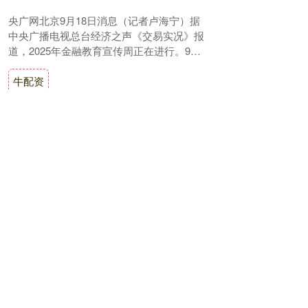
央广网北京9月18日消息（记者卢海宁）据
中央广播电视总台经济之声《交易实况》报
道，2025年金融教育宣传周正在进行。9月
15日，国家金融监督管理总局、中国人民
牛配资
银....
查看：
140
分类：
正规股票杠杆
平台
雷达证券 补齐液态食品监管短板，精准修法夯实食品安全底线 | 新京报快评
这次修改法律遵循“急用先行”原则，就是为
了解决当下食品安全领域的突出难题。 ▲这
次修法并非对食品安全法的全面修订，而是
一次靶向精准的“小切口”修改。图/IC p....
雷达证券
查看：
95
分类：
正规股票杠杆平
台