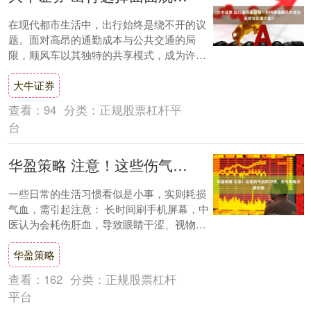
在现代都市生活中，出行始终是绕不开的议
题。面对高昂的通勤成本与公共交通的局
限，顺风车以其独特的共享模式，成为许多
人关注的出行选择。随之而来的，是消费者
大牛证券
心中最实际....
查看：
94
分类：
正规股票杠杆平
台
华盈策略 注意！这些伤气血的习惯，你可能每天都在做
一些日常的生活习惯看似是小事，实则耗损
气血，需引起注意： 长时间刷手机屏幕，中
医认为会耗伤肝血，导致眼睛干涩、视物模
糊。 久坐不动影响气血运行，或引发相关疾
华盈策略
病。....
查看：
162
分类：
正规股票杠杆
平台