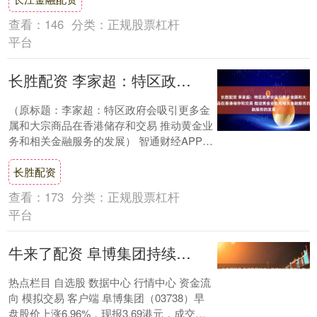
查看：
146
分类：
正规股票杠杆
平台
长胜配资 李家超：特区政府会吸引更多金属和大宗商品在香港储存和交易 推动黄金业务和相关金融服务的发展
（原标题：李家超：特区政府会吸引更多金
属和大宗商品在香港储存和交易 推动黄金业
务和相关金融服务的发展） 智通财经APP获
悉，7月18日，香港特区政府行政长官李
长胜配资
家....
查看：
173
分类：
正规股票杠杆
平台
牛来了配资 阜博集团持续上涨逾7% 公司与上影签署战略合作协议
热点栏目 自选股 数据中心 行情中心 资金流
向 模拟交易 客户端 阜博集团（03738）早
盘股价上涨6.96%，现报3.69港元，成交额