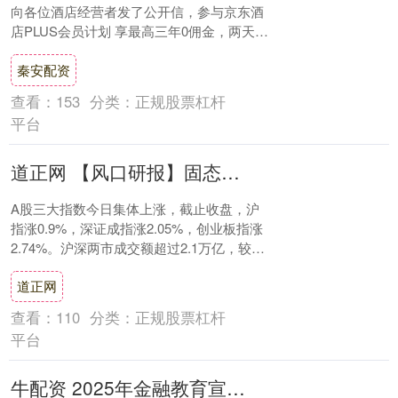
向各位酒店经营者发了公开信，参与京东酒
店PLUS会员计划 享最高三年0佣金，两天
内，我们收到了近5万家酒店商家的入驻....
秦安配资
查看：
153
分类：
正规股票杠杆
平台
道正网 【风口研报】固态技术破局与储能需求超预期：锂电景气度或继续抬升
A股三大指数今日集体上涨，截止收盘，沪
指涨0.9%，深证成指涨2.05%，创业板指涨
2.74%。沪深两市成交额超过2.1万亿，较上
一交易日微幅缩量。行业板块多数....
道正网
查看：
110
分类：
正规股票杠杆
平台
牛配资 2025年金融教育宣传周正在进行！投资者如何避“坑”？