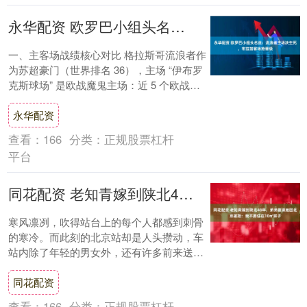
永华配资 欧罗巴小组头名战：流浪者主场决生死，布拉加客场抢晋级
一、主客场战绩核心对比 格拉斯哥流浪者作
为苏超豪门（世界排名 36），主场 “伊布罗
克斯球场” 是欧战魔鬼主场：近 5 个欧战主
场 3 胜 1 平 1 负，胜率....
永华配资
查看：
166
分类：
正规股票杠杆
平台
同花配资 老知青嫁到陕北48年，弟弟邀请她回北京被拒：我不愿住在10㎡房子
寒风凛冽，吹得站台上的每个人都感到刺骨
的寒冷。而此刻的北京站却是人头攒动，车
站内除了年轻的男女外，还有许多前来送别
的亲友们。那是1969年腊月，年关将至，许
同花配资
多人....
查看：
166
分类：
正规股票杠杆