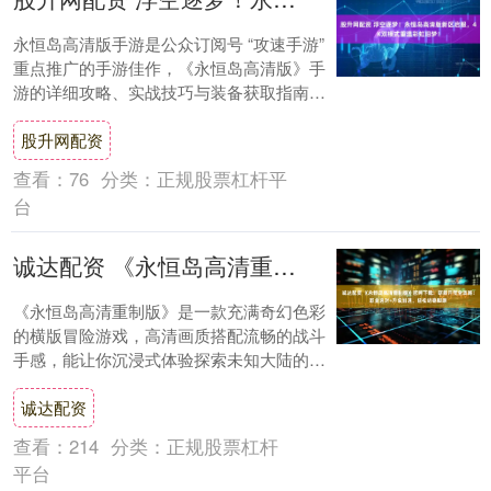
永恒岛高清版手游是公众订阅号 “攻速手游”
重点推广的手游佳作，《永恒岛高清版》手
游的详细攻略、实战技巧与装备获取指南已
同步上线订阅号，感兴趣的玩家可搜索关注
股升网配资
解....
查看：
76
分类：
正规股票杠杆平
台
诚达配资 《永恒岛高清重制版》官网下载：萌新开荒全攻略！职业选对+升级加速，轻松站稳脚跟
《永恒岛高清重制版》是一款充满奇幻色彩
的横版冒险游戏，高清画质搭配流畅的战斗
手感，能让你沉浸式体验探索未知大陆的快
乐。这里有风格各异的职业可供选择，还有
诚达配资
超多精彩....
查看：
214
分类：
正规股票杠杆
平台