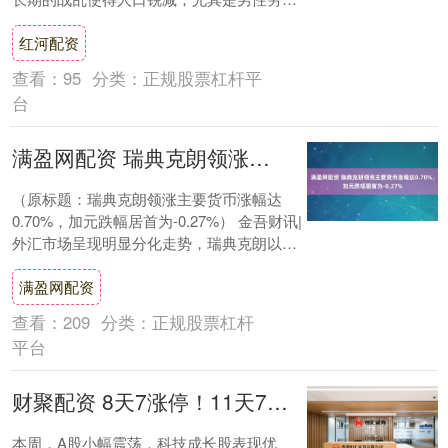
力的匮乏，成了刘邦急需解决的最大问题。
红河配资
为了恢复....
查看：
95
分类：
正规股票杠杆平
台
满盈网配资 瑞典克朗领涨主要货币涨幅达0.70%，加元跌幅居首为-0.27%
（原标题：瑞典克朗领涨主要货币涨幅达
0.70%，加元跌幅居首为-0.27%） 金吾财讯|
外汇市场呈现明显分化走势，瑞典克朗以
0.70%的涨幅成为当日表现最佳货币....
满盈网配资
查看：
209
分类：
正规股票杠杆
平台
财聚配资 8天7涨停！11天7涨停......A股这一超级赛道，牛股批量现身！
本周，A股小幅震荡，科技成长股表现优