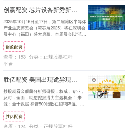
创赢配资 芯片设备新秀新凯来将发布重磅新品！概念股出炉
2025年10月15日至17日，第二届湾区半导体
产业生态博览会（湾芯展2025）将在深圳会
展中心（福田）盛大启幕。本届展会以“芯启
未来，智创生态”为主题，汇聚6....
创盈配资
查看：
153
分类：
正规股票杠杆
平台
胜亿配资 美国出现诡异现象：就业市场降温，美股却屡创新高
炒股就看金麒麟分析师研报，权威，专业，
及时，全面，助您挖掘潜力主题机会！ 来
源：金十数据 标普500指数在招聘降温、失
业率上升的情况下，却不断创下历史新高，
胜亿配资
摩根....
查看：
124
分类：
正规股票杠杆