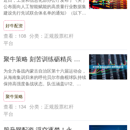
公布面向人工智能赋能的高质量行业数据集
建设先行先试联合体名单的通知》（以下简
称《通知》）。名单涵盖了多地面向人工智
好牛配资
能赋能的....
查看：
108
分类：
正规股票杠杆
平台
聚牛策略 刻苦训练砺精兵 奋勇拼搏迎大赛
为全力备战内蒙古自治区第十六届运动会，
从海南集训归来的呼伦贝尔市曲棍球队持续
保持高强度备战状态。队伍涵盖U12、
U15、U18三个年龄段、男女组别依旧刻苦
聚牛策略
训练，....
查看：
134
分类：
正规股票杠杆
平台
股升网配资 浮空逐梦！永恒岛高清版新区启服，4K双模式重温彩虹旧梦！