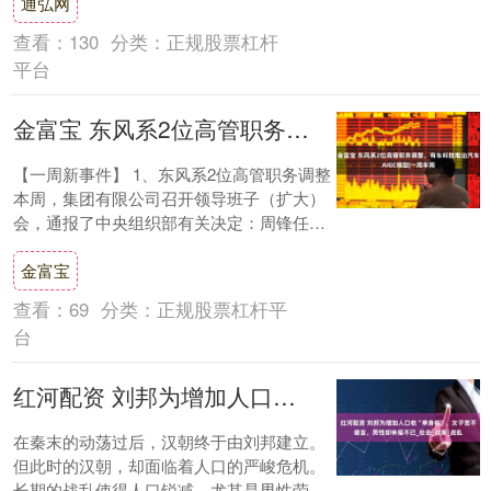
通弘网
的壮观，....
查看：
130
分类：
正规股票杠杆
平台
金富宝 东风系2位高管职务调整，有车科技推出汽车AIGC模型|一周车闻
【一周新事件】 1、东风系2位高管职务调整
本周，集团有限公司召开领导班子（扩大）
会，通报了中央组织部有关决定：周锋任东
风汽车集团有限公司副总经理、党委常委。
金富宝
此....
查看：
69
分类：
正规股票杠杆平
台
红河配资 刘邦为增加人口收“单身祱”，女子苦不堪言，男性却幸福不已_社会_政策_战乱
在秦末的动荡过后，汉朝终于由刘邦建立。
但此时的汉朝，却面临着人口的严峻危机。
长期的战乱使得人口锐减，尤其是男性劳动