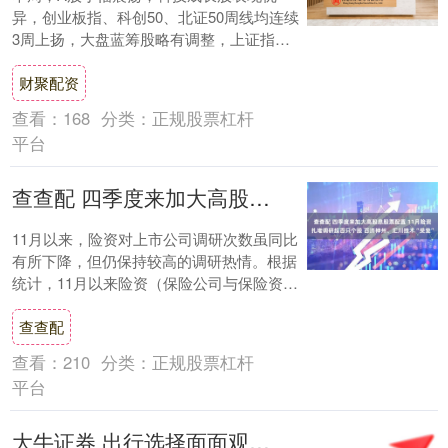
异，创业板指、科创50、北证50周线均连续
3周上扬，大盘蓝筹股略有调整，上证指数
围绕3900点整固，上证50在3000点附近....
财聚配资
查看：
168
分类：
正规股票杠杆
平台
查查配 四季度来加大高股息股票配置 11月险资扎堆调研超百只个股 百济神州、汇川技术“受宠”
11月以来，险资对上市公司调研次数虽同比
有所下降，但仍保持较高的调研热情。根据
统计，11月以来险资（保险公司与保险资管
公司）共计调研上市公司348次，超百只个
查查配
股....
查看：
210
分类：
正规股票杠杆
平台
大牛证券 出行选择面面观：为何滴滴顺风车成为高效与实惠之选？