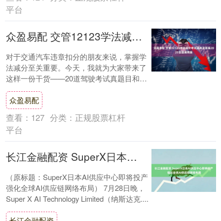
平台
众盈易配 交管12123学法减分考试题库及答案2025全国通用版
对于交通汽车违章扣分的朋友来说，掌握学
法减分至关重要。今天，我就为大家带来了
这样一份干货——20道驾驶考试真题目和答
案还有解析，助你轻松应对考试！ 在学法减
众盈易配
分小....
查看：
127
分类：
正规股票杠杆
平台
长江金融配资 SuperX日本AI供应中心即将投产 强化全球AI供应链网络布局
（原标题：SuperX日本AI供应中心即将投产
强化全球AI供应链网络布局） 7月28日晚，
Super X AI Technology Limited（纳斯达克....
长江金融配资