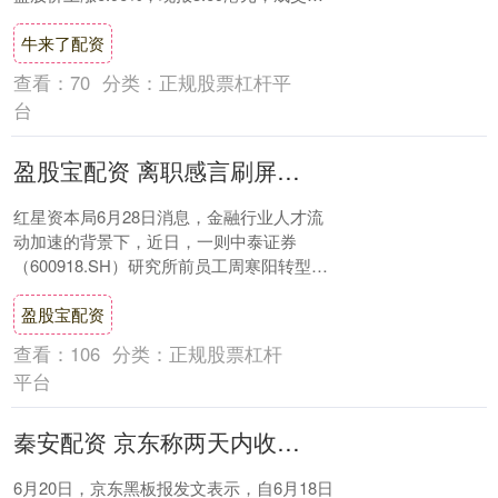
1.43亿港元。 阜博集....
牛来了配资
查看：
70
分类：
正规股票杠杆平
台
盈股宝配资 离职感言刷屏！中泰证券研究所前员工回应“转型教培”：两份工作有相似之处
红星资本局6月28日消息，金融行业人才流
动加速的背景下，近日，一则中泰证券
（600918.SH）研究所前员工周寒阳转型做
教培的离职感言截图，引发行业热议。 图
盈股宝配资
源....
查看：
106
分类：
正规股票杠杆
平台
秦安配资 京东称两天内收到近5万家酒店商家入驻申请
6月20日，京东黑板报发文表示，自6月18日