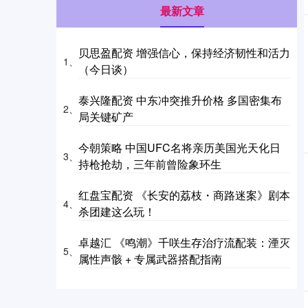
最新文章
贝思盈配资 增强信心，保持经济韧性和活力
1、
（今日谈）
泰兴隆配资 中东冲突推升价格 多国密集布
2、
局关键矿产
今朝策略 中国UFC名将亲历美国光天化日
3、
持枪抢劫，三年前曾险象环生
红盘宝配资 《长安的荔枝・商路迷案》剧本
4、
杀团建这么玩！
卓越汇 《鸣潮》千咲生存治疗流配装：湮灭
5、
属性声骸 + 专属武器搭配指南