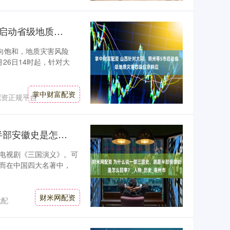
掌中财富配资 山西针对大同、朔州等5市启动省级地质灾害四级应急响应
向饱和，地质灾害风险
26日14时起，针对大
掌中财富配资
配资正规平台
财米网配资 为什么说一部三国史，就是半部安徽史是怎么回事？_人物_历史_亳州市
电视剧《三国演义》。可
而在中国四大名著中，
财米网配资
优配