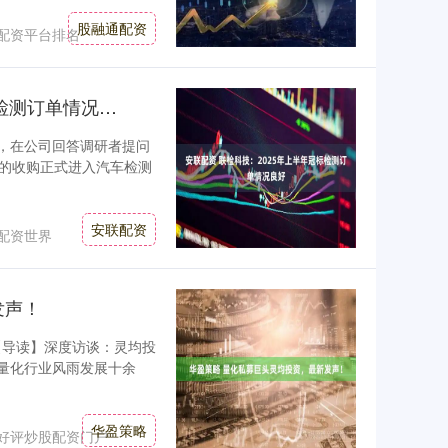
股融通配资
配资平台排名
安联配资 联检科技：2025年上半年冠标检测订单情况良好
公告，在公司回答调研者提问
的收购正式进入汽车检测
安联配资
配资世界
发声！
【导读】深度访谈：灵均投
内量化行业风雨发展十余
华盈策略
好评炒股配资门户