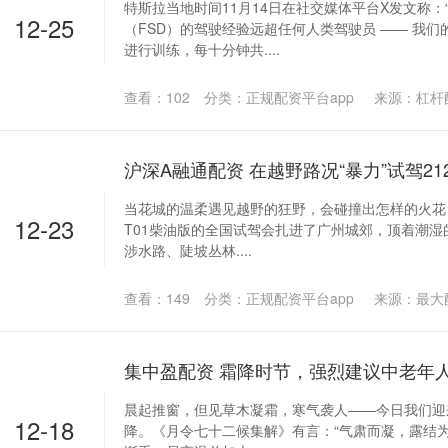
特斯拉当地时间11月14日在社交媒体平台X发文称：
12-25
（FSD）的驾驶经验远超任何人类驾驶员 —— 我
进行训练，每十分钟共....
查看：
102
分类：
正规配资平台app
来源：杠杆
当花城的温柔遇见越野的狂野，会碰撞出怎样的火花？
12-23
T01柴油版的全国试驾会扎进了广州城郊，顶着潮
涉水路、陡坡丛林....
查看：
149
分类：
正规配资平台app
来源：最大
晨起推窗，但见草木凝霜，寒气袭人——今日我们迎
12-18
降。《月令七十二候集解》有言：“气肃而凝，露结为