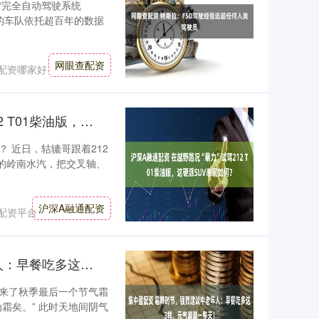
“完全自动驾驶系统
们的车队依托超百年的数据
网眼查配资
配资哪家好
沪深A融通配资 在越野路况“暴力”试驾212 T01柴油版，这硬派SUV表现如何？
 近日，轱辘哥跟着212
湿的岭南水汽，把交叉轴、
沪深A融通配资
配资平台
集中盈配资 霜降时节，强烈建议中老年人：早餐吃多这3样，元气满满一整天！
来了秋季最后一个节气霜
霜矣。” 此时天地间阴气