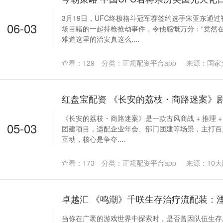
3月19日，UFC终极格斗冠军赛签约选手宋亚东通
06-03
场目睹的一起持枪抢劫事件，令他感慨万分：“竟然
难道这里的治安真这么....
查看：
129
分类：
正规配资平台app
来源：国家
《长安的荔枝・商路迷案》是一款古风商战 + 推理 
05-03
团建项目，适配企业年会、部门团建等场景，主打百
互动，核心是争夺....
查看：
173
分类：
正规配资平台app
来源：10
当你在广袤的游戏世界中探索时，是否曾因队伍生存