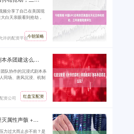
过视频分享了自己在美国现
在大白天亲眼看到抢劫，
今朝策略
允许的配资平台
红盘宝配资 《长安的荔枝・商路迷案》剧本杀团建这么玩！
+ 团队协作的沉浸式剧本杀
人同场、唐风沉浸、机制
红盘宝配资
大配资公司
卓越汇 《鸣潮》千咲生存治疗流配装：湮灭属性声骸 + 专属武器搭配指南
压力过大而止步不前？是