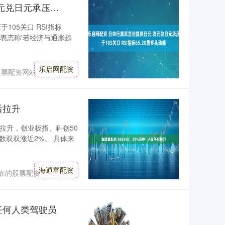
乐启网配资 日央行鹰派言论提振日元 澳元兑日元承压于105关口 RSI指标65.20显多头动能
05关口 RSI指标
男表态称'若经济与通胀趋
乐启网配资
股票配资网站
后拉升
拉升，创业板指、科创50
双双涨近2%。 具体来
海通富配资
靠的股票配资
任何人类驾驶员