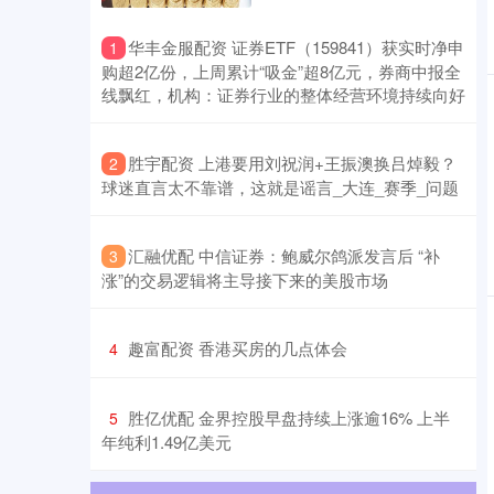
​华丰金服配资 证券ETF（159841）获实时净申
1
购超2亿份，上周累计“吸金”超8亿元，券商中报全
线飘红，机构：证券行业的整体经营环境持续向好
​胜宇配资 上港要用刘祝润+王振澳换吕焯毅？
2
球迷直言太不靠谱，这就是谣言_大连_赛季_问题
​汇融优配 中信证券：鲍威尔鸽派发言后 “补
3
涨”的交易逻辑将主导接下来的美股市场
​趣富配资 香港买房的几点体会
4
​胜亿优配 金界控股早盘持续上涨逾16% 上半
5
年纯利1.49亿美元