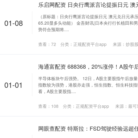
（原标题：日央行鹰派言论提振日元 澳元兑日元承压于1
01-08
65.20显多头动能） 金吾财讯|日本央行行长植田和
势符合预期将....
查看：
72
分类：
正规配资平台app
来源：炒股
海通富配资 688368，20%涨停！A股午
半导体板块午后强势。 12日，A股主要股指午后放量
01-01
指数较为强势，港股亦走强，恒生指数、恒生科技指数
看，A股主要股指....
查看：
108
分类：
正规配资平台app
来源：最可
网眼查配资 特斯拉：FSD驾驶经验远超