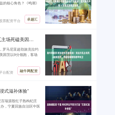
益的核心角色？《鸣潮》
卓越汇
股票配资平台
融牛网配资 欧协联生死续命战！克拉约瓦主场死磕美因茨，罗超锐锋硬刚德甲铁卫
打响，罗马尼亚超劲旅克拉约
美因茨以9分领跑，客场
融牛网配资
平台配资
浸式滋补体验”
宁夏百瑞源殷红子熟枸杞庄
主办，宁夏回族自治区中医