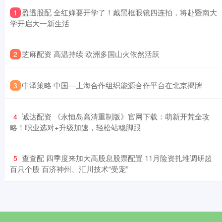
​盈透股配 全红婵要开学了！戴黑框眼镜四连拍，将赴暨南大
1
学开启大一新生活
​芝麻配资 高温持续 欧洲多国山火依然活跃
2
​中泽策略 中国—上海合作组织能源合作平台在北京揭牌
3
​诚达配资 《永恒岛高清重制版》官网下载：萌新开荒全攻
4
略！职业选对+升级加速，轻松站稳脚跟
​查查配 四季度来加大高股息股票配置 11月险资扎堆调研超
5
百只个股 百济神州、汇川技术“受宠”