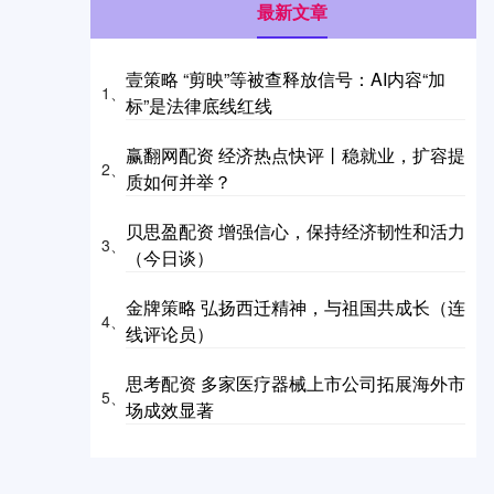
最新文章
壹策略 “剪映”等被查释放信号：AI内容“加
1、
标”是法律底线红线
赢翻网配资 经济热点快评丨稳就业，扩容提
2、
质如何并举？
贝思盈配资 增强信心，保持经济韧性和活力
3、
（今日谈）
金牌策略 弘扬西迁精神，与祖国共成长（连
4、
线评论员）
思考配资 多家医疗器械上市公司拓展海外市
5、
场成效显著