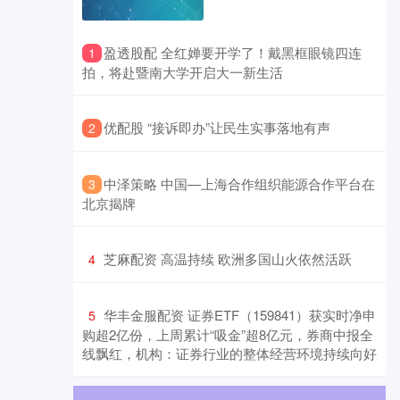
​盈透股配 全红婵要开学了！戴黑框眼镜四连
1
拍，将赴暨南大学开启大一新生活
​优配股 “接诉即办”让民生实事落地有声
2
​中泽策略 中国—上海合作组织能源合作平台在
3
北京揭牌
​芝麻配资 高温持续 欧洲多国山火依然活跃
4
​华丰金服配资 证券ETF（159841）获实时净申
5
购超2亿份，上周累计“吸金”超8亿元，券商中报全
线飘红，机构：证券行业的整体经营环境持续向好