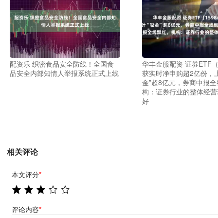
配资乐 织密食品安全防线！全国食
华丰金服配资 证券ETF（1
品安全内部知情人举报系统正式上线
获实时净申购超2亿份，
金”超8亿元，券商中报
构：证券行业的整体经营
好
相关评论
本文评分
*
评论内容
*