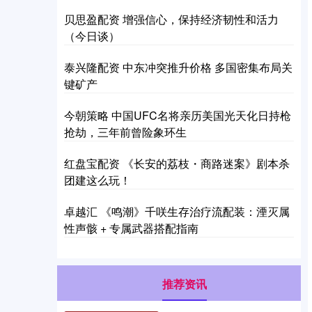
贝思盈配资 增强信心，保持经济韧性和活力
（今日谈）
泰兴隆配资 中东冲突推升价格 多国密集布局关
键矿产
今朝策略 中国UFC名将亲历美国光天化日持枪
抢劫，三年前曾险象环生
红盘宝配资 《长安的荔枝・商路迷案》剧本杀
团建这么玩！
卓越汇 《鸣潮》千咲生存治疗流配装：湮灭属
性声骸 + 专属武器搭配指南
推荐资讯