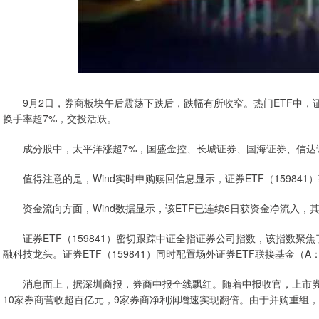
9月2日，券商板块午后震荡下跌后，跌幅有所收窄。热门ETF中，证券ET
换手率超7%，交投活跃。
成分股中，太平洋涨超7%，国盛金控、长城证券、国海证券、信达
值得注意的是，Wind实时申购赎回信息显示，证券ETF（159841
资金流向方面，Wind数据显示，该ETF已连续6日获资金净流入，其
证券ETF（159841）密切跟踪中证全指证券公司指数，该指数聚
融科技龙头。证券ETF（159841）同时配置场外证券ETF联接基金（A：00
消息面上，据深圳商报，券商中报全线飘红。随着中报收官，上市券商
10家券商营收超百亿元，9家券商净利润增速实现翻倍。由于并购重组