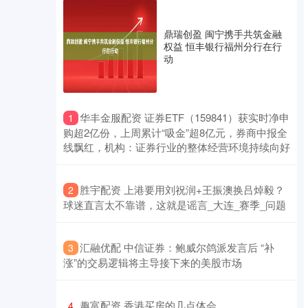
鼎瑞创盈 闽宁携手共筑金融
权益 恒丰银行福州分行在行
动
​华丰金服配资 证券ETF（159841）获实时净申
1
购超2亿份，上周累计“吸金”超8亿元，券商中报全
线飘红，机构：证券行业的整体经营环境持续向好
​胜宇配资 上港要用刘祝润+王振澳换吕焯毅？
2
球迷直言太不靠谱，这就是谣言_大连_赛季_问题
​汇融优配 中信证券：鲍威尔鸽派发言后 “补
3
涨”的交易逻辑将主导接下来的美股市场
​趣富配资 香港买房的几点体会
4