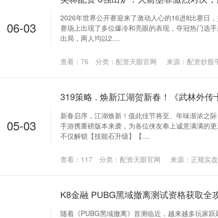
2026年世界公开赛迎来了激动人心的16进8比赛日
06-03
赛场上出现了多位爆冷和亮眼的表现，夺冠热门选手
出局，两人均以2....
查看：
76
分类：
配资天眼官网
来源：配资炒股
新春启序，江湖焕新！值此佳节将至、年味渐浓之际
05-03
手游携重磅版本来袭，为各位侠友奉上诚意满满的更
不仅解锁【技能石升级】【....
查看：
117
分类：
配资天眼官网
来源：正规实盘
随着《PUBG黑域撤离》首测临近，越来越多玩家