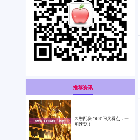
推荐资讯
久融配资 “9·3”阅兵看点，一
图速览！