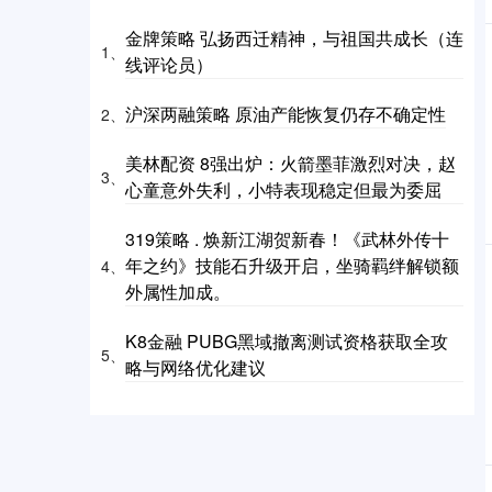
金牌策略 弘扬西迁精神，与祖国共成长（连
1、
线评论员）
沪深两融策略 原油产能恢复仍存不确定性
2、
美林配资 8强出炉：火箭墨菲激烈对决，赵
3、
心童意外失利，小特表现稳定但最为委屈
319策略 . 焕新江湖贺新春！《武林外传十
年之约》技能石升级开启，坐骑羁绊解锁额
4、
外属性加成。
K8金融 PUBG黑域撤离测试资格获取全攻
5、
略与网络优化建议