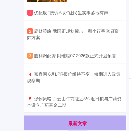
​优配股 “接诉即办”让民生实事落地有声
1
​鹿财策略 我国正规划撞击一颗小行星 验证防
2
御方案
​股利网配资 阿维塔07 2026款正式开启预售
3
​嘉喜网 6月LPR报价维持不变，短期进入政策
4
观察期
​强翎策略 白云山午前涨近3% 近日拟与广药资
5
本设立广药基金二期
最新文章