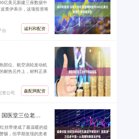
00亿美元新建三座数据中
行官皮查伊表示，这项投资将
诚利和配资
平台
炽热部位、航空涡轮发动机
的耐热元件上，材料正承
鑫配网配资
配资公司
盛康优配 纠结苏州治疗乳腺结节哪家好？国医堂三位老中医：从调理到康复全护航
的粉红丝带便成了最温暖的提
人警惕，但早期发现的患者