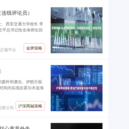
（连线评论员）
士、西安交通大学校长 李
近平总书记给全体师生回
金牌策略
正规平台
性
的轰炸和袭击。伊朗方面
时间内实现在霍尔木兹海
沪深两融策略
配资公司
美林配资 8强出炉：火箭墨菲激烈对决，赵心童意外失利，小特表现稳定但最为委屈