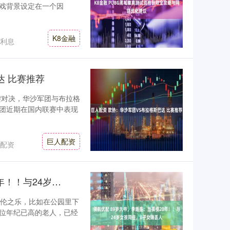
戏背景设定在一个因
K8金融
利息
达 比赛推荐
键对决，华沙军团与布拉格
团近期在国内联赛中表现
巨人配资
配资
领航优配 89岁大爷，李继盛：当裸模20年！！与24岁女孩同住，8子女嫌丢人
天伦之乐，比如在公园里下
位年纪已高的老人，已经