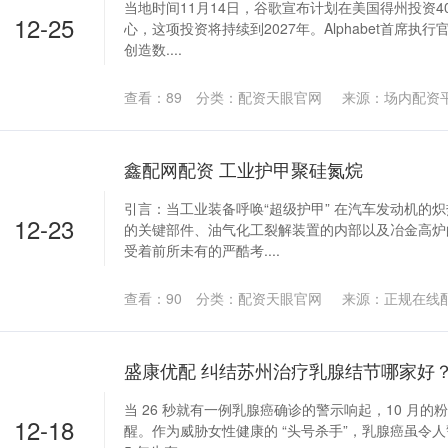
当地时间11月14日，谷歌宣布计划在美国得州投资4
12-25
心，这项投资将持续到2027年。Alphabet首席执
创造数....
查看：
89
分类：
配资天眼官网
来源：场内配资
鑫配网配资 工业护甲聚硅氮烷
引言：当工业装备呼唤“超级护甲” 在汽车发动机的
12-23
的关键部件、油气化工裂解装置的内部以及冶金高炉
受着前所未有的严酷考....
查看：
90
分类：
配资天眼官网
来源：正规在线
当 26 秒就有一例乳腺癌确诊的警示响起，10 月
12-18
醒。作为威胁女性健康的 “头号杀手”，乳腺癌虽令