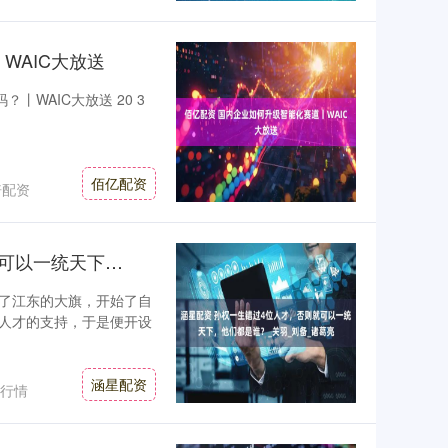
WAIC大放送
？丨WAIC大放送 20 3
佰亿配资
倍配资
涵星配资 孙权一生错过4位人才，否则就可以一统天下，他们都是谁？_关羽_刘备_诸葛亮
了江东的大旗，开始了自
人才的支持，于是便开设
涵星配资
行情