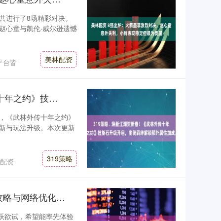
，共进行了8场精彩对决。
赵心童与凯伦·威尔逊遗憾
美林配资
平台皆
319策略 . 焕新江湖贺新春！《武林外传十年之约》技能石升级开启，坐骑羁绊解锁额外属性加成。
，《武林外传十年之约》
新与玩法升级。本次更新
319策略
配资
K8金融 PUBG黑域撤离测试资格获取全攻略与网络优化建议
跃跃欲试，希望能率先体验