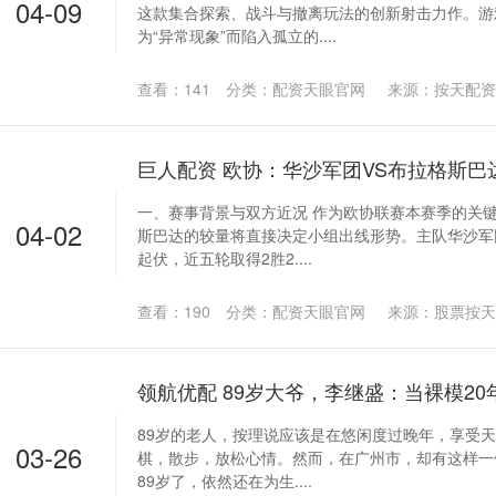
04-09
这款集合探索、战斗与撤离玩法的创新射击力作。游
为“异常现象”而陷入孤立的....
查看：
141
分类：
配资天眼官网
来源：按天配资
巨人配资 欧协：华沙军团VS布拉格斯巴
一、赛事背景与双方近况 作为欧协联赛本赛季的关
04-02
斯巴达的较量将直接决定小组出线形势。主队华沙军
起伏，近五轮取得2胜2....
查看：
190
分类：
配资天眼官网
来源：股票按天
89岁的老人，按理说应该是在悠闲度过晚年，享受
03-26
棋，散步，放松心情。然而，在广州市，却有这样一
89岁了，依然还在为生....