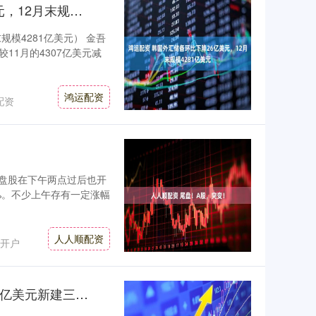
鸿运配资 韩国外汇储备环比下降26亿美元，12月末规模4281亿美元
规模4281亿美元） 金吾
较11月的4307亿美元减
鸿运配资
配资
微盘股在下午两点过后也开
%。不少上午存有一定涨幅
人人顺配资
开户
诚利和配资 谷歌计划在美国得州投资400亿美元新建三座数据中心