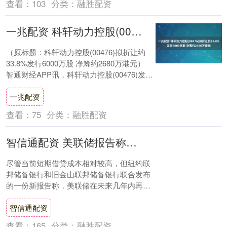
查看：
103
分类：
融胜配资
一兆配资 科轩动力控股(00476)拟折让约33.8%发行6000万股 净筹约2680万港元
（原标题：科轩动力控股(00476)拟折让约
33.8%发行6000万股 净筹约2680万港元）
智通财经APP讯，科轩动力控股(00476)发布
公告，于2025....
一兆配资
查看：
75
分类：
融胜配资
智信通配资 美联储报告称利率重回近零水平的风险依然存在
尽管当前短期借贷成本相对较高，但纽约联
邦储备银行和旧金山联邦储备银行联合发布
的一份新报告称，美联储在未来几年内再次
将短期利率目标设定在接近零的水平的可能
智信通配资
性仍然存....
查看：
165
分类：
融胜配资