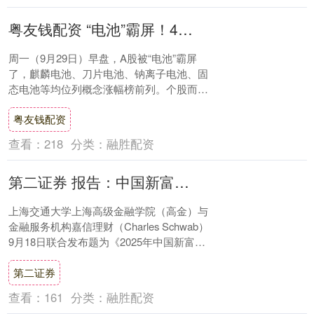
粤友钱配资 “电池”霸屏！4大利好持续发酵 板块15股已翻倍
周一（9月29日）早盘，A股被“电池”霸屏
了，麒麟电池、刀片电池、钠离子电池、固
态电池等均位列概念涨幅榜前列。个股而
言，万润新能、天际股份涨停；湖南裕能、
粤友钱配资
力王股....
查看：
218
分类：
融胜配资
第二证券 报告：中国新富人群将现金类资产份额向金融投资转移
上海交通大学上海高级金融学院（高金）与
金融服务机构嘉信理财（Charles Schwab）
9月18日联合发布题为《2025年中国新富人
群财富健康指数》的报告。该....
第二证券
查看：
161
分类：
融胜配资