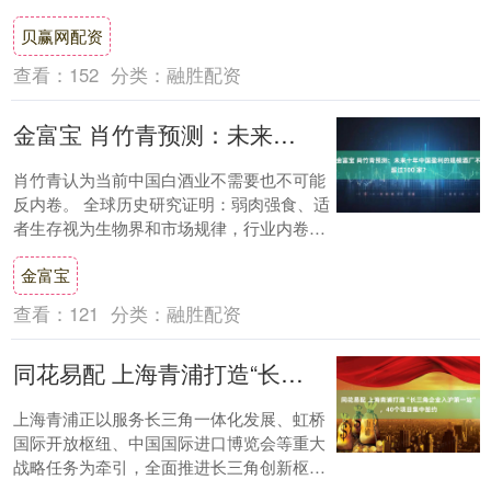
与竞争新格局。报告显示，盛弘股份
贝赢网配资
（3006....
查看：
152
分类：
融胜配资
金富宝 肖竹青预测：未来十年中国盈利的规模酒厂不超过100 家？
肖竹青认为当前中国白酒业不需要也不可能
反内卷。 全球历史研究证明：弱肉强食、适
者生存视为生物界和市场规律，行业内卷就
是这种规律的体现； 肖竹青认为市场三要素
金富宝
(人....
查看：
121
分类：
融胜配资
同花易配 上海青浦打造“长三角企业入沪第一站”，40个项目集中签约
上海青浦正以服务长三角一体化发展、虹桥
国际开放枢纽、中国国际进口博览会等重大
战略任务为牵引，全面推进长三角创新枢纽
建设。 7月25日下午，40个项目在青浦新城