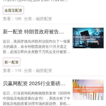
金股宝配资
查看：
195
分类：
融胜配资
新一配资 特朗普政府被告惨了！必须立即发钱！让1600万儿童挨饿不可接受！
近日，美国罗德岛州联邦法院作出了一项重
大的裁决，命令特朗普政府在11月月底之
前，必须立即向全美数千万民众支付被暂停
的“补充营养援助计划”（SNAP）福利金。此
新一配资
次....
查看：
115
分类：
融胜配资
贝赢网配资 2025行业重磅低压电能质量白皮书发布 盛弘多维度排名第一
近日，行业咨询机构格物致胜发布《2025年
中国低压电能质量白皮书》，系统分析了中
国低压电能质量治理市场的新趋势、新机遇