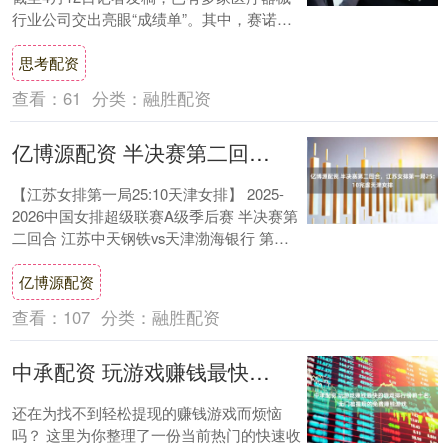
行业公司交出亮眼“成绩单”。其中，赛诺医
疗科学技术股份有限公司（以下简称“赛诺....
思考配资
查看：
61
分类：
融胜配资
亿博源配资 半决赛第二回合，江苏女排第一局25:10完虐天津女排
【江苏女排第一局25:10天津女排】 2025-
2026中国女排超级联赛A级季后赛 半决赛第
二回合 江苏中天钢铁vs天津渤海银行 第一
局：25-10 大比分：1....
亿博源配资
查看：
107
分类：
融胜配资
中承配资 玩游戏赚钱最快的游戏排行榜前十名，无门槛提现的免费赚钱游戏
还在为找不到轻松提现的赚钱游戏而烦恼
吗？ 这里为你整理了一份当前热门的快速收