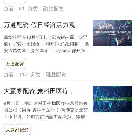
查看：
81
分类：
融胜配资
万通配资 假日经济活力观察：“出入口经济”点亮西安城墙
新华社西安10月4日电（记者贺占军、李亚
楠）尽管小雨绵绵，国庆中秋假日期间，西
安城墙勿幕门旁的早市，几乎全天都升腾着
千年古都浓郁的市井烟火。 来自五湖四海的
万通配资
游客....
查看：
115
分类：
融胜配资
大赢家配资 麦科田医疗，拟赴港上市
9月11日，深圳麦科田生物医疗技术股份有
限公司（简称“麦科田医疗”）向港交所递交
上市申请。公司提供涵盖生命支持、微创介
入及体外诊断的医疗产品。 招股说明书显
大赢家配资
示，....