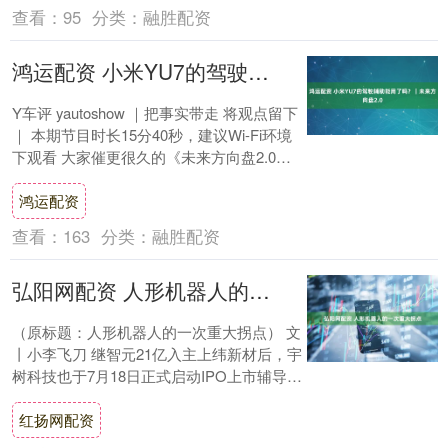
查看：
95
分类：
融胜配资
鸿运配资 小米YU7的驾驶辅助能用了吗？｜未来方向盘2.0
Y车评 yautoshow ｜把事实带走 将观点留下
｜ 本期节目时长15分40秒，建议Wi-Fi环境
下观看 大家催更很久的《未来方向盘2.0》
终于开始播出了，目....
鸿运配资
查看：
163
分类：
融胜配资
弘阳网配资 人形机器人的一次重大拐点
（原标题：人形机器人的一次重大拐点） 文
丨小李飞刀 继智元21亿入主上纬新材后，宇
树科技也于7月18日正式启动IPO上市辅导，
有望年内登陆A股。 大厂接二连三的....
红扬网配资