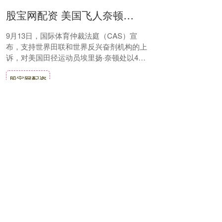
股宝网配资 美国飞人奈顿终被禁赛四年 去年凭豁免参加巴黎奥运会
9月13日，国际体育仲裁法庭（CAS）宣
布，支持世界田联和世界反兴奋剂机构的上
诉，对美国田径运动员埃里扬·奈顿处以4年
禁赛。至此这场从2024年开始，持续一年
股宝网配资
多....
查看：
146
分类：
融胜配资
鑫配资官网 海螺创业午后涨超7% 美银证券将目标价上调至12港元
热点栏目 自选股 数据中心 行情中心 资金流
向 模拟交易 客户端 海螺创业（00586）午
后股价上涨7.16%，现报10.93港元，成交额
1.25亿港元。 花旗....
鑫配资官网
查看：
110
分类：
融胜配资