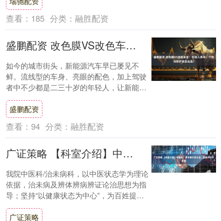
瑞驰配资
查看：
185
分类：
融胜配资
盛鹏配资 改色膜VS改色车衣：年轻人养车，个性与防护该怎么选？
如今的城市街头，新能源汽车早已屡见不
鲜。流线型的车身、亮眼的配色，加上驾驶
者中不少都是二三十岁的年轻人，让新能源
车不仅成为通勤工具，更是个性表达的移动
盛鹏配资
潮品。购车....
查看：
94
分类：
融胜配资
广证策略 【科室介绍】中医科：草本银针承古法，望闻问切护安康
我院中医科/治未病科，以中医状态学为理论
依据，治未病及辨体辨病辨证论治思想为指
导；坚持“以健康状态为中心”，为百姓提
供“防病、治病、康复”为一体的全方位、全
广证策略
生命....