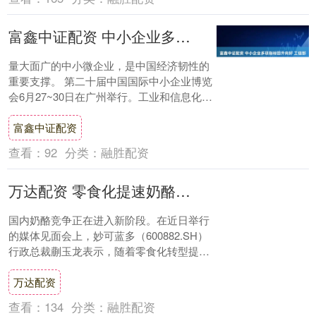
富鑫中证配资 中小企业多项指标回升向好 工信部明确下一步政策举措
量大面广的中小微企业，是中国经济韧性的
重要支撑。 第二十届中国国际中小企业博览
会6月27~30日在广州举行。工业和信息化部
部长李乐成在开幕致辞中表示，要加力优
富鑫中证配资
化....
查看：
92
分类：
融胜配资
万达配资 零食化提速奶酪摆脱深度调整期，行业重新审视供应链竞争
国内奶酪竞争正在进入新阶段。在近日举行
的媒体见面会上，妙可蓝多（600882.SH）
行政总裁蒯玉龙表示，随着零食化转型提速
和切入B端市场，国内奶酪行业正在走出
万达配资
奶....
查看：
134
分类：
融胜配资