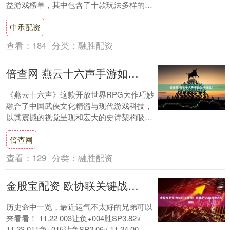
益游戏榜单，其中包含了十款玩法多样的免
费红包小游戏，无论是简单试玩还是升级闯
中承配资
关，都能....
查看：
184
分类：
融胜配资
倍查网 燕云十六声手游如何畅玩？
《燕云十六声》这款开放世界RPG大作巧妙
融合了中国武侠文化精髓与现代游戏科技，
以其震撼的视觉呈现和宏大的史诗架构吸引
了玩家的目光。在游戏中，海外玩家将化身
倍查网
五代十....
查看：
129
分类：
融胜配资
金股宝配资 欧协联关键战：兹林尼VS赫根全方位解析
历史命中一览，最近运气不太好的兄弟可以
来看看！ 11.22 003让负+004胜SP3.82√
11.23 011负+015让负SP2.06√ 11.24 00....