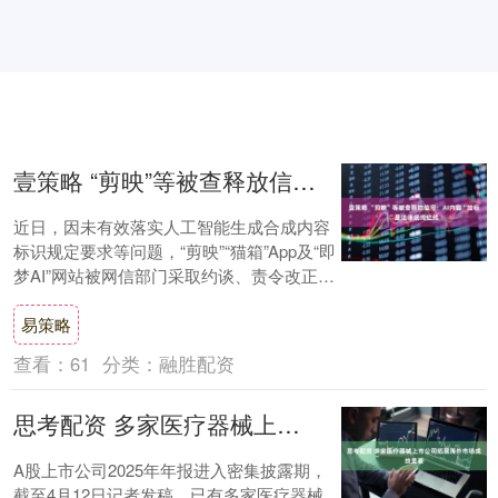
壹策略 “剪映”等被查释放信号：AI内容“加标”是法律底线红线
近日，因未有效落实人工智能生成合成内容
标识规定要求等问题，“剪映”“猫箱”App及“即
梦AI”网站被网信部门采取约谈、责令改正、
警告、从严处理责任人等处置处罚措....
易策略
查看：
61
分类：
融胜配资
思考配资 多家医疗器械上市公司拓展海外市场成效显著
A股上市公司2025年年报进入密集披露期，
截至4月12日记者发稿，已有多家医疗器械