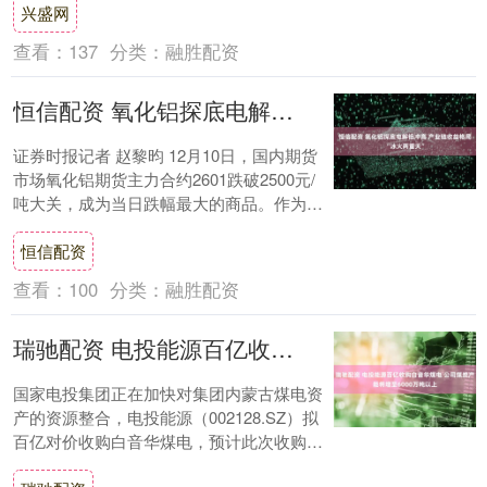
兴盛网
查看：
137
分类：
融胜配资
恒信配资 氧化铝探底电解铝冲高 产业链收益格局“冰火两重天”
证券时报记者 赵黎昀 12月10日，国内期货
市场氧化铝期货主力合约2601跌破2500元/
吨大关，成为当日跌幅最大的商品。作为电
解铝核心材料，氧化铝市场当前价格....
恒信配资
查看：
100
分类：
融胜配资
瑞驰配资 电投能源百亿收购白音华煤电 公司煤炭产能将增至6000万吨以上
国家电投集团正在加快对集团内蒙古煤电资
产的资源整合，电投能源（002128.SZ）拟
百亿对价收购白音华煤电，预计此次收购完
成后，公司煤炭年产能将增至6000万吨....