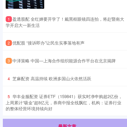
​盈透股配 全红婵要开学了！戴黑框眼镜四连拍，将赴暨南大
1
学开启大一新生活
​优配股 “接诉即办”让民生实事落地有声
2
​中泽策略 中国—上海合作组织能源合作平台在北京揭牌
3
​芝麻配资 高温持续 欧洲多国山火依然活跃
4
​华丰金服配资 证券ETF（159841）获实时净申购超2亿份，
5
上周累计“吸金”超8亿元，券商中报全线飘红，机构：证券行业
的整体经营环境持续向好
最新文章