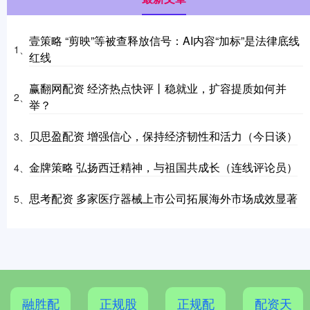
壹策略 “剪映”等被查释放信号：AI内容“加标”是法律底线
1、
红线
赢翻网配资 经济热点快评丨稳就业，扩容提质如何并
2、
举？
贝思盈配资 增强信心，保持经济韧性和活力（今日谈）
3、
金牌策略 弘扬西迁精神，与祖国共成长（连线评论员）
4、
思考配资 多家医疗器械上市公司拓展海外市场成效显著
5、
融胜配
正规股
正规配
配资天