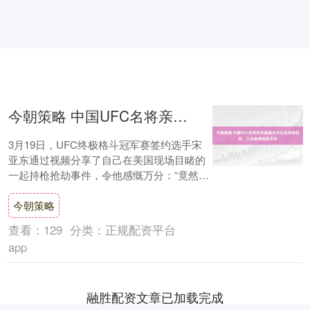
今朝策略 中国UFC名将亲历美国光天化日持枪抢劫，三年前曾险象环生
3月19日，UFC终极格斗冠军赛签约选手宋
亚东通过视频分享了自己在美国现场目睹的
一起持枪抢劫事件，令他感慨万分：“竟然在
大白天亲眼看到抢劫，难道这里的治安真这
今朝策略
么....
查看：
129
分类：
正规配资平台
app
融胜配资文章已加载完成