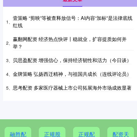
壹策略 “剪映”等被查释放信号：AI内容“加标”是法律底线
1、
红线
赢翻网配资 经济热点快评丨稳就业，扩容提质如何并
2、
举？
贝思盈配资 增强信心，保持经济韧性和活力（今日谈）
3、
金牌策略 弘扬西迁精神，与祖国共成长（连线评论员）
4、
思考配资 多家医疗器械上市公司拓展海外市场成效显著
5、
融胜配
正规股
正规配
配资天