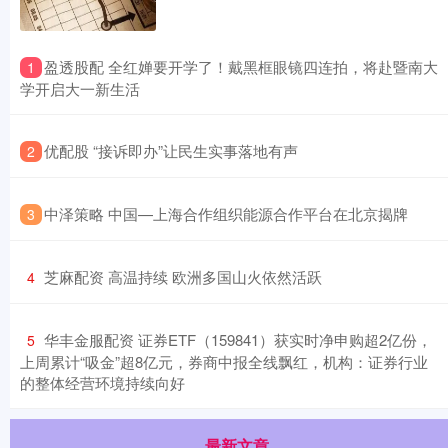
​盈透股配 全红婵要开学了！戴黑框眼镜四连拍，将赴暨南大
1
学开启大一新生活
​优配股 “接诉即办”让民生实事落地有声
2
​中泽策略 中国—上海合作组织能源合作平台在北京揭牌
3
​芝麻配资 高温持续 欧洲多国山火依然活跃
4
​华丰金服配资 证券ETF（159841）获实时净申购超2亿份，
5
上周累计“吸金”超8亿元，券商中报全线飘红，机构：证券行业
的整体经营环境持续向好
最新文章