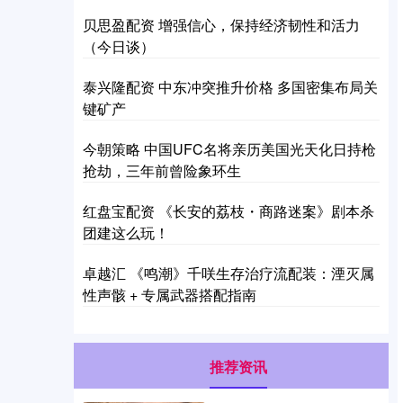
贝思盈配资 增强信心，保持经济韧性和活力
（今日谈）
泰兴隆配资 中东冲突推升价格 多国密集布局关
键矿产
今朝策略 中国UFC名将亲历美国光天化日持枪
抢劫，三年前曾险象环生
红盘宝配资 《长安的荔枝・商路迷案》剧本杀
团建这么玩！
卓越汇 《鸣潮》千咲生存治疗流配装：湮灭属
性声骸 + 专属武器搭配指南
推荐资讯