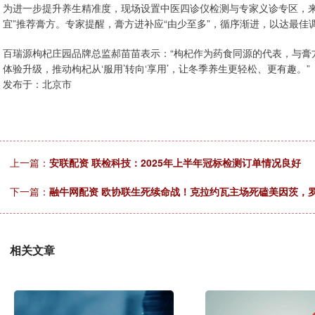
为进一步提升养生精准度，现场设置中医四诊仪检测与专家义诊专区，来
宜”推荐膏方。专家提醒，膏方进补应“由少至多”，循序渐进，以达最佳
百瑞源枸杞庄园品牌总监郝苗苗表示：“枸杞作为药食同源的代表，与膏方结
体验升级，推动枸杞从‘服用’转向‘享用’，让冬季养生更轻松、更有趣。
发布于：北京市
上一篇：
安联配资 联检科技：2025年上半年冠标检测订单情况良好
下一篇：
融牛网配资 欧协联生死续命战！克拉约瓦主场死磕美因茨，
相关文章