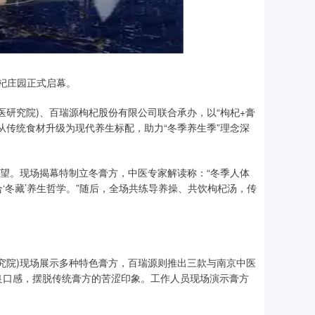
枸杞庄园正式启幕。
研究院)、百瑞源枸杞股份有限公司联合承办，以“枸杞+膏
从传统食材升级为现代养生标配，助力“冬季养生季”理念深
有望。现场揭幕特制立冬膏方，中医专家解读称：“冬季人体
‘冬藏’养生哲学。”随后，全场共练导养操、共饮枸杞汤，传
究院)现场展示多种特色膏方，百瑞源则推出三款与南京中医
良口感，摆脱传统膏方的苦涩印象。工作人员现场演示膏方