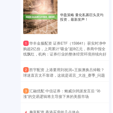
华盈策略 量化私募巨头灵均
投资，最新发声！
​华丰金服配资 证券ETF（159841）获实时净申
1
购超2亿份，上周累计“吸金”超8亿元，券商中报全
线飘红，机构：证券行业的整体经营环境持续向好
​胜宇配资 上港要用刘祝润+王振澳换吕焯毅？
2
球迷直言太不靠谱，这就是谣言_大连_赛季_问题
​汇融优配 中信证券：鲍威尔鸽派发言后 “补
3
涨”的交易逻辑将主导接下来的美股市场
​趣富配资 香港买房的几点体会
4