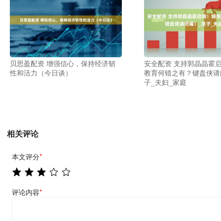
贝思盈配资 增强信心，保持经济韧
安全配资 支持郭晶晶霍
性和活力（今日谈）
教育何错之有？键盘侠请
子_夫妇_家庭
相关评论
本文评分
*
评论内容
*