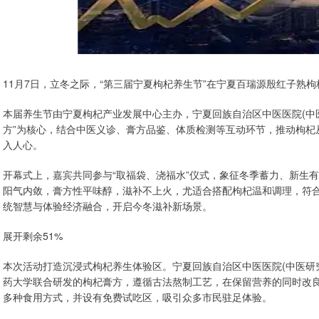
11月7日，立冬之际，“第三届宁夏枸杞养生节”在宁夏百瑞源殷红子熟
本届养生节由宁夏枸杞产业发展中心主办，宁夏回族自治区中医医院(中医
方”为核心，结合中医义诊、膏方品鉴、体质检测等互动环节，推动枸杞
入人心。
开幕式上，嘉宾共同参与“取福袋、浇福水”仪式，象征冬季蓄力、新生
阳气内敛，膏方性平味醇，滋补不上火，尤适合搭配枸杞温和调理，符合
统智慧与体验经济融合，开启今冬滋补新场景。
展开剩余51%
本次活动打造沉浸式枸杞养生体验区。宁夏回族自治区中医医院(中医研
药大学联合研发的枸杞膏方，遵循古法熬制工艺，在保留营养的同时改
多种食用方式，并设有免费试吃区，吸引众多市民驻足体验。