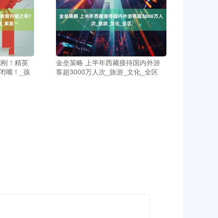
启刚！精英
金垒策略 上半年西藏接待国内外游
闭嘴！_孩
客超3000万人次_旅游_文化_全区