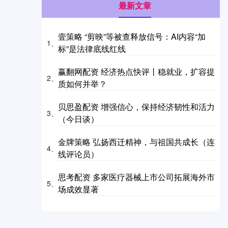
最新文章
壹策略 “剪映”等被查释放信号：AI内容“加
1、
标”是法律底线红线
赢翻网配资 经济热点快评丨稳就业，扩容提
2、
质如何并举？
贝思盈配资 增强信心，保持经济韧性和活力
3、
（今日谈）
金牌策略 弘扬西迁精神，与祖国共成长（连
4、
线评论员）
思考配资 多家医疗器械上市公司拓展海外市
5、
场成效显著