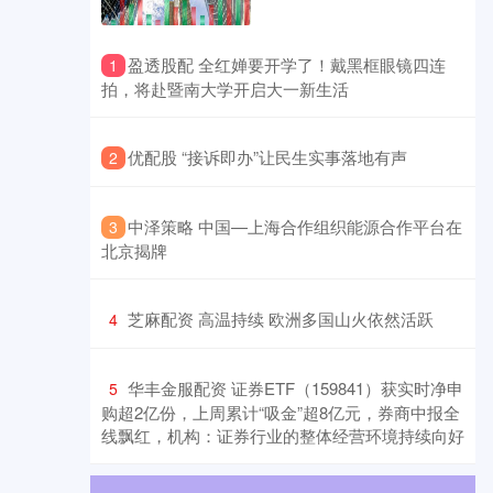
​盈透股配 全红婵要开学了！戴黑框眼镜四连
1
拍，将赴暨南大学开启大一新生活
​优配股 “接诉即办”让民生实事落地有声
2
​中泽策略 中国—上海合作组织能源合作平台在
3
北京揭牌
​芝麻配资 高温持续 欧洲多国山火依然活跃
4
​华丰金服配资 证券ETF（159841）获实时净申
5
购超2亿份，上周累计“吸金”超8亿元，券商中报全
线飘红，机构：证券行业的整体经营环境持续向好