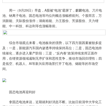
周一（9月29日）早盘，A股被“电池”霸屏了，麒麟电池、刀片电
池、钠离子电池、固态电池等均位列概念涨幅榜前列。个股而言，万
润新能、天际股份涨停；湖南裕能、力王股份、芳源股份、天力锂
能、中一科技、科达利等也涨幅靠前。
综合市场观点来看，电池板块的强势，以下四方面因素被较多提
及：一是，新能源汽车国内渗透率持续保持高位；二是，固态电池持
续催化，逐步进入量产阶段；三是，“反内卷”政策持续发挥正面作
用，在锂资源领域遏制无序扩张和恶性竞争，推动市场回归理性；四
是低空、机器人、AI等新兴应用场景打开了电池、储能等的市场空
间。
固态电池再迎利好
拿固态电池来说，近期就利好消息不断。比如日前清华大学化工