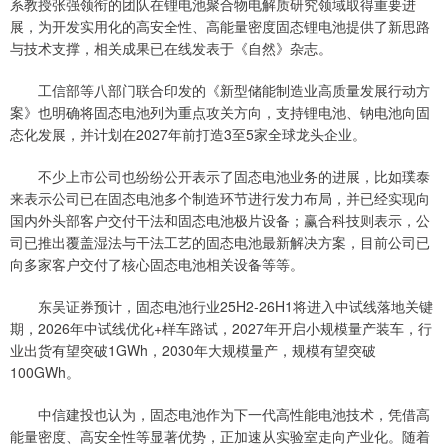
系教授张强领衔的团队在锂电池聚合物电解质研究领域取得重要进
展，为开发实用化的高安全性、高能量密度固态锂电池提供了新思路
与技术支撑，相关成果已在线发表于《自然》杂志。
工信部等八部门联合印发的《新型储能制造业高质量发展行动方
案》也明确将固态电池列为重点攻关方向，支持锂电池、钠电池向固
态化发展，并计划在2027年前打造3至5家全球龙头企业。
不少上市公司也纷纷公开表示了固态电池业务的进展，比如璞泰
来表示公司已在固态电池多个制造环节进行发力布局，并已经实现向
国内外头部客户交付干法和固态电池极片设备；赢合科技则表示，公
司已推出覆盖湿法与干法工艺的固态电池最新解决方案，目前公司已
向多家客户交付了核心固态电池相关设备等等。
东吴证券预计，固态电池行业25H2-26H1将进入中试线落地关键
期，2026年中试线优化+样车路试，2027年开启小规模量产装车，行
业出货有望突破1GWh，2030年大规模量产，规模有望突破
100GWh。
中信建投也认为，固态电池作为下一代高性能电池技术，凭借高
能量密度、高安全性等显著优势，正加速从实验室走向产业化。随着