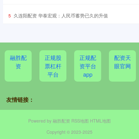
​久连阳配资 华泰宏观：人民币蓄势已久的升值
5
融胜配
正规股
正规配
配资天
资
票杠杆
资平台
眼官网
平台
app
友情链接：
Powered by
融胜配资
RSS地图
HTML地图
Copyright
© 2023-2025