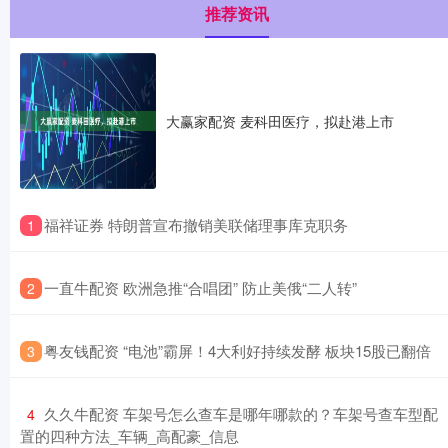
推荐资讯
大赢家配资 麦科田医疗，拟赴港上市
​福祥证券 特朗普宣布撤销美联储理事库克职务
1
​一直牛配资 欧洲急推“合唱团” 防止美俄“二人转”
2
​粤友钱配资 “电池”霸屏！4大利好持续发酵 板块15股已翻倍
3
​久久牛配资 车架号怎么查车是哪年哪款的？车架号查车型配
4
置的四种方法_车辆_高配豪_信息