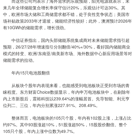
而这些公司均表示了海外需求的乐观预期，阳光电源就表示，未
来几年全球储能复合增长率保守估计20%，乐观估计可达30%。其
中，欧洲市场大储和工商储需求都不错，处于良性竞争状态；美国市
场补贴政策2033年才退坡，储能经济性较好；此外，澳洲预计2026年
有10GWh的储能需求，增长强劲。
中信证券指出，国内头部储能系统集成商对未来储能需求指引超
预期，26/27/28年增速指引分别翻倍/40%+/30%，看好国内储能商业
模式的转变、欧洲/东南亚/南美新市场、海外数据中心新应用场景等对
储能需求的拉动。
年内15只电池股翻倍
从板块个股年内表现来看，也能感受到电池板块正受到市场的青
睐程度。东方财富Choice数据显示，年内申万电池板块中，在剔除年
内上市新股后，震裕科技以239.64%的涨幅居首。先导智能、利元亨
位列二、三位，年内分别累涨227.91%、208.49%。
整体而言，电池板块的105只个股，年内有102股上涨，上涨占比
约97%。其中93股涨超10%，51股涨超50%，15股股价翻倍。整个
105只个股，年内上涨中位数为49.7%。