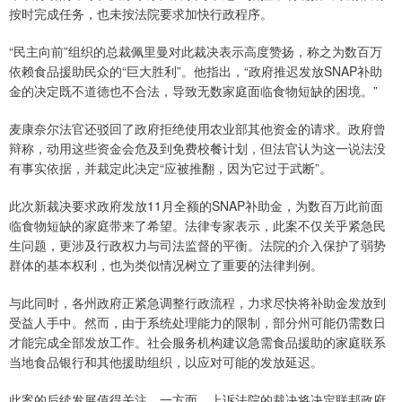
按时完成任务，也未按法院要求加快行政程序。
“民主向前”组织的总裁佩里曼对此裁决表示高度赞扬，称之为数百万
依赖食品援助民众的“巨大胜利”。他指出，“政府推迟发放SNAP补助
金的决定既不道德也不合法，导致无数家庭面临食物短缺的困境。”
麦康奈尔法官还驳回了政府拒绝使用农业部其他资金的请求。政府曾
辩称，动用这些资金会危及到免费校餐计划，但法官认为这一说法没
有事实依据，并裁定此决定“应被推翻，因为它过于武断”。
此次新裁决要求政府发放11月全额的SNAP补助金，为数百万此前面
临食物短缺的家庭带来了希望。法律专家表示，此案不仅关乎紧急民
生问题，更涉及行政权力与司法监督的平衡。法院的介入保护了弱势
群体的基本权利，也为类似情况树立了重要的法律判例。
与此同时，各州政府正紧急调整行政流程，力求尽快将补助金发放到
受益人手中。然而，由于系统处理能力的限制，部分州可能仍需数日
才能完成全部发放工作。社会服务机构建议急需食品援助的家庭联系
当地食品银行和其他援助组织，以应对可能的发放延迟。
此案的后续发展值得关注。一方面，上诉法院的裁决将决定联邦政府