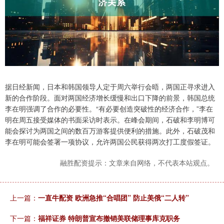
据日经新闻，日本和韩国领导人定于周六举行会晤，两国正寻求进入
新的合作阶段。面对两国经济增长缓慢和出口下降的前景，韩国总统
李在明强调了合作的必要性。“有必要创造突破性的经济合作，”李在
明在周五接受媒体的书面采访时表示。在峰会期间，石破和李明博可
能会探讨为两国之间的数百万游客提供便利的措施。此外，石破茂和
李在明可能会签署一项协议，允许两国公民获得两次打工度假签证。
融胜配资提示：文章来自网络，不代表本站观点。
上一篇：
一直牛配资 欧洲急推“合唱团” 防止美俄“二人转”
下一篇：
福祥证券 特朗普宣布撤销美联储理事库克职务