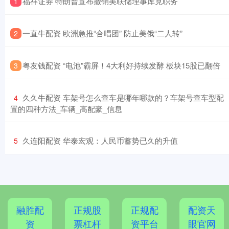
​福祥证券 特朗普宣布撤销美联储理事库克职务
1
​一直牛配资 欧洲急推“合唱团” 防止美俄“二人转”
2
​粤友钱配资 “电池”霸屏！4大利好持续发酵 板块15股已翻倍
3
​久久牛配资 车架号怎么查车是哪年哪款的？车架号查车型配
4
置的四种方法_车辆_高配豪_信息
​久连阳配资 华泰宏观：人民币蓄势已久的升值
5
融胜配
正规股
正规配
配资天
资
票杠杆
资平台
眼官网