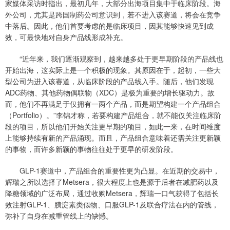
家媒体采访时指出，最初几年，大部分出海项目集中于临床阶段。海
外公司，尤其是跨国制药公司意识到，若不进入该赛道，将会在竞争
中落后。因此，他们首要考虑的是临床项目，因其能够快速见到成
效，可最快地对自身产品线形成补充。
“近年来，我们逐渐观察到，越来越多处于更早期阶段的产品线也
开始出海，这实际上是一个积极的现象。其原因在于，起初，一些大
型公司为进入该赛道，从临床阶段的产品线入手。随后，他们发现
ADC药物、其他药物偶联物（XDC）是极为重要的增长驱动力。故
而，他们不再满足于仅拥有一两个产品，而是期望构建一个产品组合
（Portfolio）。”李锦才称，若要构建产品组合，就不能仅关注临床阶
段的项目，所以他们开始关注更早期的项目，如此一来，在时间维度
上能够持续有新的产品涌现。而且，产品组合意味着还需关注更新颖
的事物，而许多新颖的事物往往处于更早的研发阶段。
GLP-1赛道中，产品组合的重要性更为凸显。在近期的交易中，
辉瑞之所以选择了Metsera，很大程度上也是源于后者在减肥药以及
降糖领域的广泛布局，通过收购Metsera，辉瑞一口气获得了包括长
效注射GLP-1、胰淀素类似物、口服GLP-1及联合疗法在内的管线，
弥补了自身在减重管线上的缺憾。