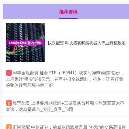
推荐资讯
快乐配资 科技盛宴赋能机器人产业行稳致远
​华丰金服配资 证券ETF（159841）获实时净申购超2亿份，
1
上周累计“吸金”超8亿元，券商中报全线飘红，机构：证券行业
的整体经营环境持续向好
​胜宇配资 上港要用刘祝润+王振澳换吕焯毅？球迷直言太不
2
靠谱，这就是谣言_大连_赛季_问题
​汇融优配 中信证券：鲍威尔鸽派发言后 “补涨”的交易逻辑将
3