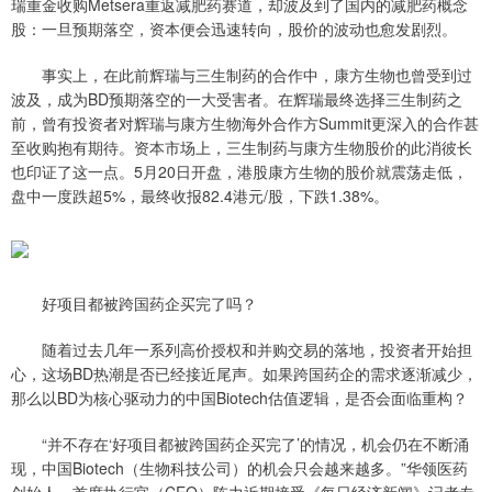
瑞重金收购Metsera重返减肥药赛道，却波及到了国内的减肥药概念
股：一旦预期落空，资本便会迅速转向，股价的波动也愈发剧烈。
事实上，在此前辉瑞与三生制药的合作中，康方生物也曾受到过
波及，成为BD预期落空的一大受害者。在辉瑞最终选择三生制药之
前，曾有投资者对辉瑞与康方生物海外合作方Summit更深入的合作甚
至收购抱有期待。资本市场上，三生制药与康方生物股价的此消彼长
也印证了这一点。5月20日开盘，港股康方生物的股价就震荡走低，
盘中一度跌超5%，最终收报82.4港元/股，下跌1.38%。
好项目都被跨国药企买完了吗？
随着过去几年一系列高价授权和并购交易的落地，投资者开始担
心，这场BD热潮是否已经接近尾声。如果跨国药企的需求逐渐减少，
那么以BD为核心驱动力的中国Biotech估值逻辑，是否会面临重构？
“并不存在‘好项目都被跨国药企买完了’的情况，机会仍在不断涌
现，中国Biotech（生物科技公司）的机会只会越来越多。”华领医药