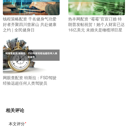
钱程策略配资 千名健身气功爱
热丰网配资 “霉霉”官宣订婚 特
好者齐聚四川曾家山 共赴健康
朗普发帖祝贺！她个人财富已达
之约 | 全民健身日
16亿美元 未婚夫是橄榄球巨星
网眼查配资 特斯拉：FSD驾驶
经验远超任何人类驾驶员
相关评论
本文评分
*