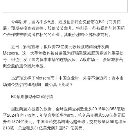
今年以来，国内不少A股、港股创新药企凭借潜在BD（商务拓
展）预期被投资者追捧，股价节节攀升。特别是一些被视作与跨国药
企合作或被收购潜在标的的企业，其股价涨幅位居板块前列。
近日，辉瑞宣布，拟斥资73亿美元收购减肥药物开发商
Metsera。这一大手笔收购被普遍视为辉瑞重返减肥药赛道的重要信
号，但也引发了国内资本市场的连锁反应。A股市场上，多家减肥药
概念股的股价因此承压。
当辉瑞选择了Metsera而非中国企业时，外界不免追问：资本市
场如今热炒的BD预期，能否真正兑现？
BD预期推动创新药行情
据医药魔方披露的数据，全球医药交易数量从2015年的358笔增
至2024年的743笔，年复合增长率为8%，总交易金额从569亿美元跃
升至1874亿美元。中国医药交易增速远超全球，交易数量从55笔增至
213笔，总金额从31亿美元飙升至571亿美元。