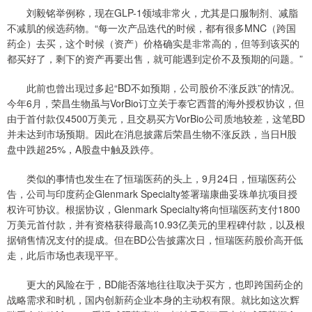
刘毅铭举例称，现在GLP-1领域非常火，尤其是口服制剂、减脂
不减肌的候选药物。“每一次产品迭代的时候，都有很多MNC（跨国
药企）去买，这个时候（资产）价格确实是非常高的，但等到该买的
都买好了，剩下的资产再要出售，就可能遇到定价不及预期的问题。”
此前也曾出现过多起“BD不如预期，公司股价不涨反跌”的情况。
今年6月，荣昌生物虽与VorBio订立关于泰它西普的海外授权协议，但
由于首付款仅4500万美元，且交易买方VorBio公司质地较差，这笔BD
并未达到市场预期。因此在消息披露后荣昌生物不涨反跌，当日H股
盘中跌超25%，A股盘中触及跌停。
类似的事情也发生在了恒瑞医药的头上，9月24日，恒瑞医药公
告，公司与印度药企Glenmark Specialty签署瑞康曲妥珠单抗项目授
权许可协议。根据协议，Glenmark Specialty将向恒瑞医药支付1800
万美元首付款，并有资格获得最高10.93亿美元的里程碑付款，以及根
据销售情况支付的提成。但在BD公告披露次日，恒瑞医药股价高开低
走，此后市场也表现平平。
更大的风险在于，BD能否落地往往取决于买方，也即跨国药企的
战略需求和时机，国内创新药企业本身的主动权有限。就比如这次辉