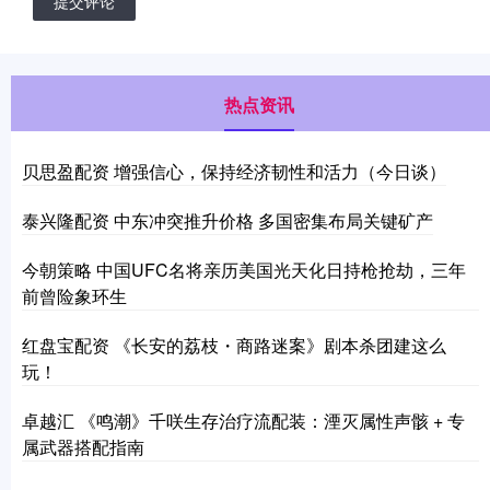
提交评论
热点资讯
贝思盈配资 增强信心，保持经济韧性和活力（今日谈）
泰兴隆配资 中东冲突推升价格 多国密集布局关键矿产
今朝策略 中国UFC名将亲历美国光天化日持枪抢劫，三年
前曾险象环生
红盘宝配资 《长安的荔枝・商路迷案》剧本杀团建这么
玩！
卓越汇 《鸣潮》千咲生存治疗流配装：湮灭属性声骸 + 专
属武器搭配指南