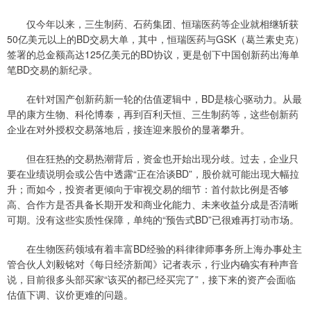
仅今年以来，三生制药、石药集团、恒瑞医药等企业就相继斩获
50亿美元以上的BD交易大单，其中，恒瑞医药与GSK（葛兰素史克）
签署的总金额高达125亿美元的BD协议，更是创下中国创新药出海单
笔BD交易的新纪录。
在针对国产创新药新一轮的估值逻辑中，BD是核心驱动力。从最
早的康方生物、科伦博泰，再到百利天恒、三生制药等，这些创新药
企业在对外授权交易落地后，接连迎来股价的显著攀升。
但在狂热的交易热潮背后，资金也开始出现分歧。过去，企业只
要在业绩说明会或公告中透露“正在洽谈BD”，股价就可能出现大幅拉
升；而如今，投资者更倾向于审视交易的细节：首付款比例是否够
高、合作方是否具备长期开发和商业化能力、未来收益分成是否清晰
可期。没有这些实质性保障，单纯的“预告式BD”已很难再打动市场。
在生物医药领域有着丰富BD经验的科律律师事务所上海办事处主
管合伙人刘毅铭对《每日经济新闻》记者表示，行业内确实有种声音
说，目前很多头部买家“该买的都已经买完了”，接下来的资产会面临
估值下调、议价更难的问题。