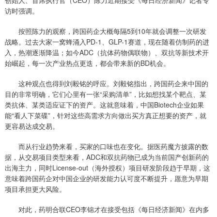
创始人、首席执行官（CEO）陈力近期接受《每日经济新闻》记者专
访时强调。
按照陈力的观察，跨国药企大概每隔5到10年就会调整一次研发
战略。过去大家一窝蜂涌入PD-1、GLP-1赛道，现在随着仿制药的进
入，热潮逐渐降温；如今ADC（抗体药物偶联物）、双抗等新技术开
始崛起，每一次产业热点更迭，都会带来新的BD机会。
这种观点也得到刘毅铭的呼应。刘毅铭指出，跨国药企来中国的
目的非常明确，它们心里有一张“采购清单”，比如想找某个靶点、某
类抗体、某类适应证下的资产。这就意味着，中国Biotech企业如果
能“看人下菜碟”，针对这些高需求方向做出买方真正想要的资产，就
更容易达成交易。
而从行业趋势来看，买家的口味也在变化。据医药魔方披露的数
据，从交易项目类型来看，ADC和双抗药物已成为当前国产创新药的
出海主力，同时License-out（海外授权）项目研发阶段趋于早期，这
意味着跨国药企对中国企业的研发能力认可度不断提升，愿意为早期
项目承担更大风险。
对此，药明合联CEO李锦才在接受包括《每日经济新闻》在内多