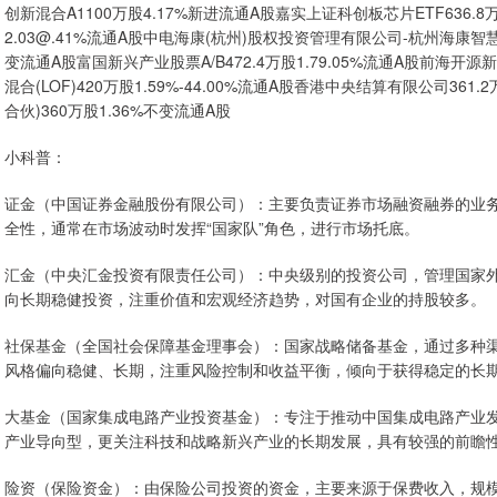
创新混合A1100万股4.17%新进流通A股嘉实上证科创板芯片ETF636.8
2.03@.41%流通A股中电海康(杭州)股权投资管理有限公司-杭州海康智慧
变流通A股富国新兴产业股票A/B472.4万股1.79.05%流通A股前海开源新
混合(LOF)420万股1.59%-44.00%流通A股香港中央结算有限公司361
合伙)360万股1.36%不变流通A股
小科普：
证金（中国证券金融股份有限公司）：主要负责证券市场融资融券的业
全性，通常在市场波动时发挥“国家队”角色，进行市场托底。
汇金（中央汇金投资有限责任公司）：中央级别的投资公司，管理国家
向长期稳健投资，注重价值和宏观经济趋势，对国有企业的持股较多。
社保基金（全国社会保障基金理事会）：国家战略储备基金，通过多种
风格偏向稳健、长期，注重风险控制和收益平衡，倾向于获得稳定的长
大基金（国家集成电路产业投资基金）：专注于推动中国集成电路产业
产业导向型，更关注科技和战略新兴产业的长期发展，具有较强的前瞻
险资（保险资金）：由保险公司投资的资金，主要来源于保费收入，规