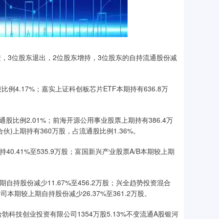
进，3位股东退出，2位股东增持，3位股东的自持流通股份减
4.17%；嘉实上证科创板芯片ETF本期持有636.8万
股比例2.01%；前海开源公用事业股票上期持有386.4万
伙)上期持有360万股，占流通股比例1.36%。
.41%至535.9万股；富国新兴产业股票A/B本期较上期
持股份减少11.67%至456.2万股；兴全趋势投资混合
司本期较上期自持股份减少26.37%至361.2万股。
技创业投资有限公司1354万股5.13%不变流通A股银河