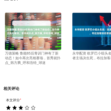
万德策略 鲁能85后青训门神有了新
永华配资 欧罗巴小组头
动态！如今再次亮相赛场，首秀就扑
者主场决生死，布拉加客
点_韩方腾_呼和浩特_球迷
相关评论
本文评分
*