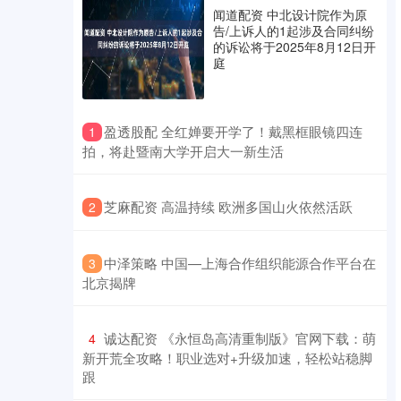
闻道配资 中北设计院作为原
告/上诉人的1起涉及合同纠纷
的诉讼将于2025年8月12日开
庭
​盈透股配 全红婵要开学了！戴黑框眼镜四连
1
拍，将赴暨南大学开启大一新生活
​芝麻配资 高温持续 欧洲多国山火依然活跃
2
​中泽策略 中国—上海合作组织能源合作平台在
3
北京揭牌
​诚达配资 《永恒岛高清重制版》官网下载：萌
4
新开荒全攻略！职业选对+升级加速，轻松站稳脚
跟