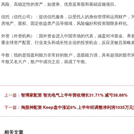
风险、高稳定性的资产，如债券、优质蓝筹股和基础设施项目。
信托（信托公司）：提供信托服务，以受托人的身份管理和运用财产，
房地产、股权、固定收益类产品等领域，风险偏好和投资期限多样化。
外资（外资机构）：国外资金进入中国市场的代表，涵盖对冲基金、养
重全球资产配置、行业龙头和成长性企业的投资机会，反应灵敏且策略
牛散：指的是指盈利能力非常好的散户，选股能力强，具有超强的股市
牛散又名大户，散户中成功之后，就成了牛散。
上一篇：
智博家配资 智光电气上半年营收增长31.71% 减亏38.88%
下一篇：
淘股神配资 Keep盘中涨近6% 上半年经调整净利润1035万
相关文章