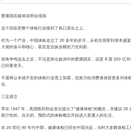
爱康国宾媒体说明会现场
这个回应把整个体检行业推到了风口浪尖之上。
作为一个产业，中国体检走过了 20 多年的岁月，从初生萌芽到资本
大佬的奋斗和雄心，甚至是合纵连横的刀光剑影。
鼓角争鸣远去之后，不论是舆论旋涡中的爱康国宾，还是 A 股 200 
已经要变天。
不愿再让本就不安的体检行业雪上加霜，也努力给消费者保留更多对体
在。
三足鼎立
早在 1947 年，美国医药协会首次提出了"健康体检"的概念，并建议 
医疗性的、自主的、预防式的体检概念开始进入普通人的生活。
在 20 世纪 90 年代中期，健康体检已经在中国兴起，当时大多数体