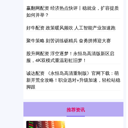
赢翻网配资 经济热点快评丨稳就业，扩容提质
如何并举？
好牛配资 政策暖风频吹 人工智能产业加速跑
聚牛策略 刻苦训练砺精兵 奋勇拼搏迎大赛
股升网配资 浮空逐梦！永恒岛高清版新区启
服，4K双模式重温彩虹旧梦！
诚达配资 《永恒岛高清重制版》官网下载：萌
新开荒全攻略！职业选对+升级加速，轻松站稳
脚跟
推荐资讯