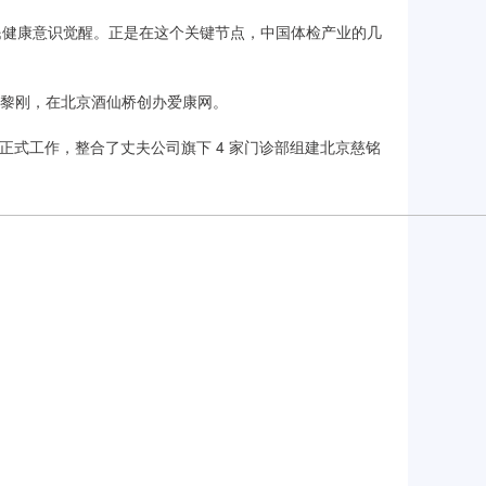
国民健康意识觉醒。正是在这个关键节点，中国体检产业的几
的张黎刚，在北京酒仙桥创办爱康网。
了医院的正式工作，整合了丈夫公司旗下 4 家门诊部组建北京慈铭