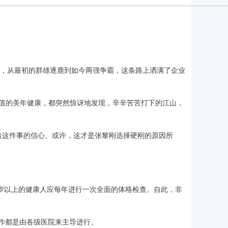
盛宴，从最初的群雄逐鹿到如今两强争霸，这条路上洒满了企业
亿市值的美年健康，都突然惊讶地发现，辛辛苦苦打下的江山，
检这件事的信心。或许，这才是张黎刚选择硬刚的原因所
35 岁以上的健康人应每年进行一次全面的体格检查。自此，非
检工作都是由各级医院来主导进行。