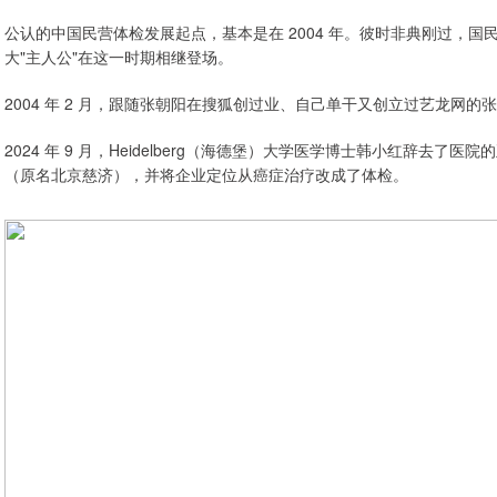
公认的中国民营体检发展起点，基本是在 2004 年。彼时非典刚过，
大"主人公"在这一时期相继登场。
2004 年 2 月，跟随张朝阳在搜狐创过业、自己单干又创立过艺龙网
2024 年 9 月，Heidelberg（海德堡）大学医学博士韩小红辞去
（原名北京慈济），并将企业定位从癌症治疗改成了体检。